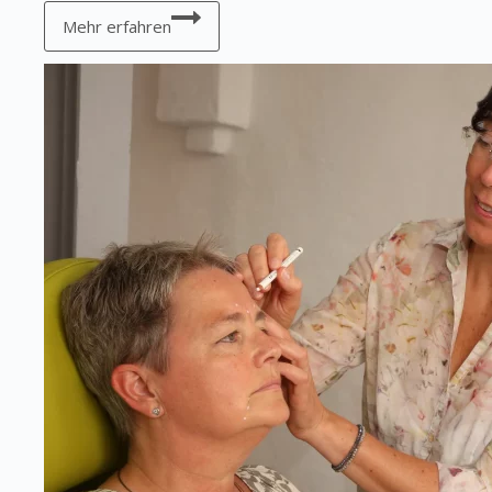
Zusammenarbeit
bei
Mehr erfahren
behandlungsbedürftigen
/
operationswürdigen
Augenerkrankungen