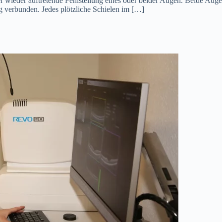
 wieder auftretende Fehlstellung eines oder beider Augen. Beide Augen 
g verbunden. Jedes plötzliche Schielen im […]