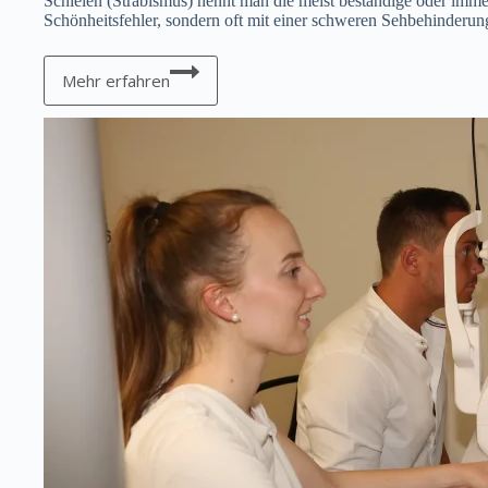
Schielen (Strabismus) nennt man die meist beständige oder immer
Schönheitsfehler, sondern oft mit einer schweren Sehbehinderun
Kinderophthalmologie
/
Mehr erfahren
Strabologie
mit
Orthoptistin